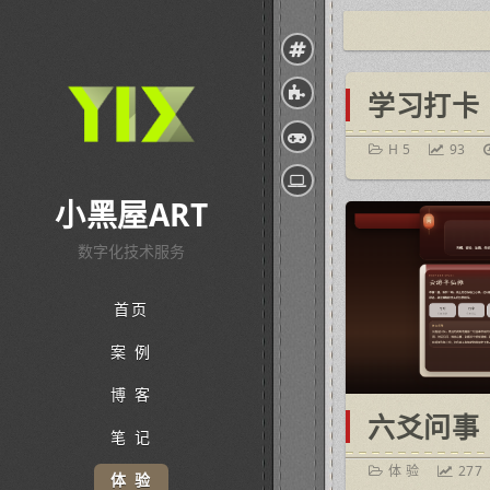
学习打卡
H 5
93
小黑屋ART
数字化技术服务
首页
案 例
博 客
六爻问事
笔 记
体 验
277
体 验