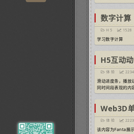
数字计算
H 5
1528
学习数字计算
H5互动动
体 验
223
滑动进度条，播放
同时间段表现的内
Web3D单
体 验
222
该内容为Fanta