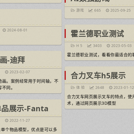
游戏
665
2025-09-25
2024-08-01
霍兰德职业测试
H 5
3403
2023-05-03
霍兰德职业测试，看看你最适合的
画-迪拜
4
2023-02-07
合力叉车h5展示
动画。案例经常用于时间轴，不
容不同。
体 验
2648
2023-01-1
合力叉车网页展示叉车的特点，使用
术，通过网页展示3D模型
品展示-Fanta
3
2022-11-27
展示单个物品模型，优点是可以多