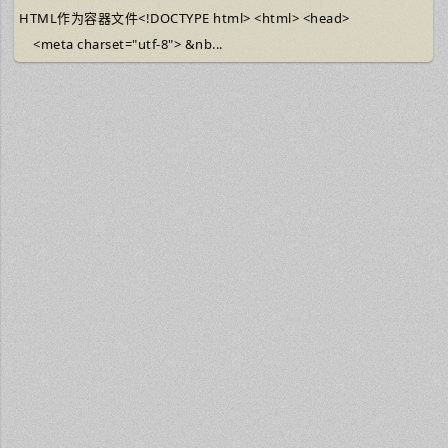
HTML作为容器文件<!DOCTYPE html> <html> <head>
<meta charset="utf-8"> &nb...