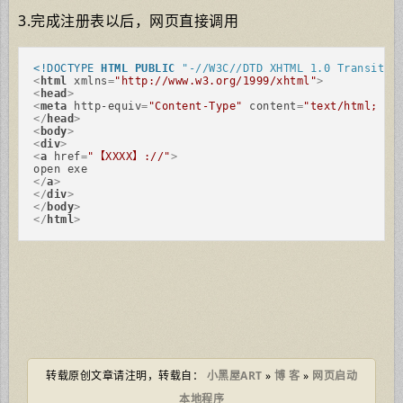
3.完成注册表以后，网页直接调用
<!DOCTYPE 
HTML
PUBLIC
"-//W3C//DTD XHTML 1.0 Transitio
<
html
xmlns
=
"http://www.w3.org/1999/xhtml"
>
<
head
>
<
meta
http-equiv
=
"Content-Type"
content
=
"text/html; ch
</
head
>
<
body
>
<
div
>
<
a
href
=
"【XXXX】://"
>
</
a
>
</
div
>
</
body
>
</
html
>
转载原创文章请注明，转载自：
小黑屋ART
»
博 客
»
网页启动
本地程序