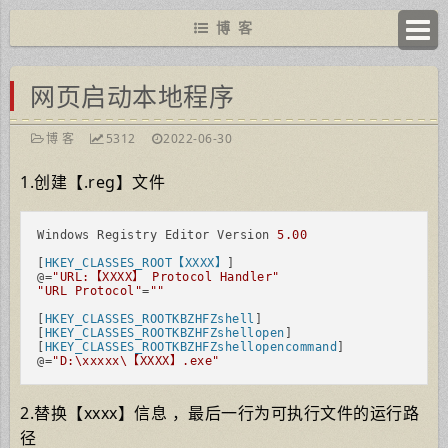
博 客
网页启动本地程序
博 客
5312
2022-06-30
1.创建【.reg】文件
Windows Registry Editor Version 
5.00
[
HKEY_CLASSES_ROOT【XXXX】
]

@=
"URL:【XXXX】 Protocol Handler"
"URL Protocol"
=
""
[
HKEY_CLASSES_ROOTKBZHFZshell
]

[
HKEY_CLASSES_ROOTKBZHFZshellopen
]

[
HKEY_CLASSES_ROOTKBZHFZshellopencommand
]

@=
"D:\xxxxx\【XXXX】.exe"
2.替换【xxxx】信息 ，最后一行为可执行文件的运行路
径