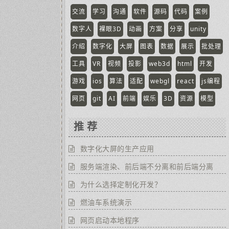
交流
学习
沟通
软件
源码
代码
案例
数字人
裸眼3D
动画
方案
分享
unity
介绍
数字化
大屏
图表
数据
展示
批处理
工具
VR
视频
投影
web3d
html
开发
游戏
ios
算法
适配
webgl
react
js编程
网页
git
AI
前端
娱乐
3D
资源
模型
推 荐
数字化大屏的生产应用
服务端渲染、前后端不分离和前后端分离
为什么选择定制化开发？
燃油车系统演示
网页启动本地程序