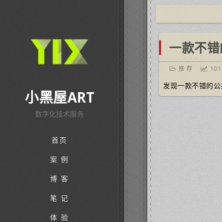
一款不错
推 荐
101
发现一款不错的公
小黑屋ART
数字化技术服务
首页
案 例
博 客
笔 记
体 验