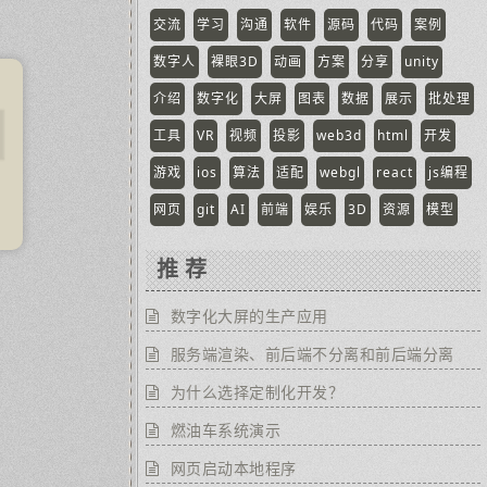
交流
学习
沟通
软件
源码
代码
案例
数字人
裸眼3D
动画
方案
分享
unity
介绍
数字化
大屏
图表
数据
展示
批处理
工具
VR
视频
投影
web3d
html
开发
游戏
ios
算法
适配
webgl
react
js编程
网页
git
AI
前端
娱乐
3D
资源
模型
推 荐
数字化大屏的生产应用
服务端渲染、前后端不分离和前后端分离
为什么选择定制化开发？
燃油车系统演示
网页启动本地程序