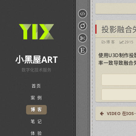
投影融合
博 客
2915
使用U3D制作
小黑屋ART
率一致导致融合
数字化技术服务
首页
案 例
博 客
VIDEO 在IOS··
笔 记
体 验